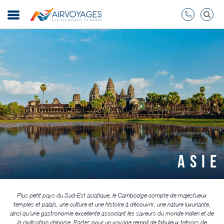
ASIE
Plus petit pays du Sud-Est asiatique, le Cambodge compte de majestueux
temples et palais, une culture et une histoire à découvrir, une nature luxuriante,
ainsi qu’une gastronomie excellente associant les saveurs du monde indien et de
la civilisation chinoise. Partez pour un voyage rempli de fabuleux trésors de