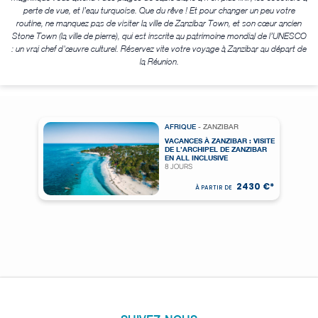
perte de vue, et l’eau turquoise. Que du rêve ! Et pour changer un peu votre
routine, ne manquez pas de visiter la ville de Zanzibar Town, et son cœur ancien
Stone Town (la ville de pierre), qui est inscrite au patrimoine mondial de l’UNESCO
: un vrai chef d'œuvre culturel. Réservez vite votre voyage à Zanzibar au départ de
la Réunion.
AFRIQUE
- ZANZIBAR
VACANCES À ZANZIBAR : VISITE
DE L’ARCHIPEL DE ZANZIBAR
EN ALL INCLUSIVE
8 JOURS
2430 €*
À PARTIR DE