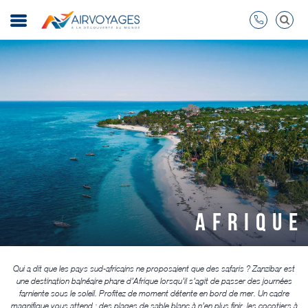
AFRIQUE
Qui a dit que les pays sud-africains ne proposaient que des safaris ? Zanzibar est
une destination balnéaire phare d’Afrique lorsqu’il s’agit de passer des journées
farniente sous le soleil. Profitez de moment détente en bord de mer. Un cadre
magnifique vous attend : des plages de sable blanc à n’en plus finir, les cocotiers à