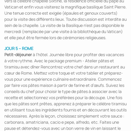
vers la célèbre chapelle Sixtine, la résidence officielle du pape au
Vatican et enfin vous visiterez la magnifique basilique Saint Pierre.
Une tenue correcte est exigée (épaules et genoux couverts)
pour la visite des différents lieux. Toute discussion est interdite au
sein de la chapelle. La visite de la Basilique n’est pas disponible le
mercredi (remplacée par une visite à la bibliothèque du Vatican)
et elle peut être fermée lors de cérémonies religieuses.
JOUR 5 – ROME
Petit-déjeuner
à l’hôtel. Journée libre pour profiter des vacances
à votre rythme. Avec le package premium - Atelier pâtes et
tiramisu avec dîner Rencontrez votre chef dans un restaurant au
cœur de Rome. Mettez votre toque et votre tablier et préparez-
vous pour une expérience culinaire extraordinaire. Commencez
par faire vos pâtes maison à partir de farine et d’œufs. Suivez les
conseils du chef pour choisir le type de pâtes à associer avec la
recette et sélectionnez vos préférées pour la découpe. Une fois
que les pâtes sont prêtes, apprenez à préparer le célèbre tiramisu
en utilisant tous les ingrédients fournis et en découvrant les outils
nécessaires. Après la leçon, choisissez simplement votre sauce :
carbonara, amatriciana, cacio e pepe, alfredo, etc. Faites une
pause et détendez-vous avec un bon verre de vin en laissant le