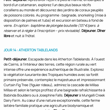
bord d’un catamaran, explorez l’un des plus beaux récifs
coralliens au monde et découvrez des jardins de coraux peuplés
de poissons colorés. Au programme : baignade, snorkeling (mise à
disposition de palmes et tuba) et excursion en bateau à fond de
verre.
En option : baptême de plongée bouteille (137 €/pers. à
réserver et à régler à l’inscription – prix révisable).
Déjeuner. Dîner
libre
et nuit à l’hôtel.
JOUR 14 : ATHERTON TABLELANDS
Petit-déjeuner.
Escapade dans les Atherton Tablelands. À l’ouest
de Cairns, à l’intérieur des terres, cette région rurale au vert
intense offre une expérience authentique de l’Australie. Explorez
la végétation luxuriante des Tropiques humides avec sa forêt
primaire préservée, contemplez le majestueux et impressionnant
Curtain Fig Tree (figuier rideau), admirez la cascade de Millaa
Millaa et selon le temps profitez d’une baignade rafraîchissante à
Babinda Boulders ou à Josephine Falls.
Déjeuner
à Mungalli Creek
Dairy Farm. Au cœur d’une nature exceptionnelle, cette ferme
laitière familiale pratique une agriculture biodynamique et