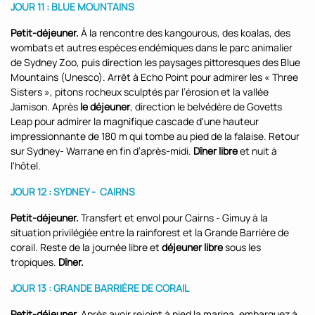
JOUR 11 :
BLUE MOUNTAINS
Petit-déjeuner.
À la rencontre des kangourous, des koalas, des
wombats et autres espèces endémiques dans le parc animalier
de Sydney Zoo, puis direction les paysages pittoresques des Blue
Mountains (Unesco). Arrêt à Echo Point pour admirer les « Three
Sisters », pitons rocheux sculptés par l’érosion et la vallée
Jamison. Après
le déjeuner
, direction le belvédère de Govetts
Leap pour admirer la magnifique cascade d'une hauteur
impressionnante de 180 m qui tombe au pied de la falaise. Retour
sur Sydney- Warrane en fin d’après-midi.
Dîner libre
et nuit à
l'hôtel.
JOUR 12 :
SYDNEY - CAIRNS
Petit-déjeuner.
Transfert et envol pour Cairns - Gimuy à la
situation privilégiée entre la rainforest et la Grande Barrière de
corail. Reste de la journée libre et
déjeuner libre
sous les
tropiques.
Dîner.
JOUR 13 :
GRANDE BARRIÈRE DE CORAIL
Petit-déjeuner.
Après avoir rejoint à pied la marina, embarquez à