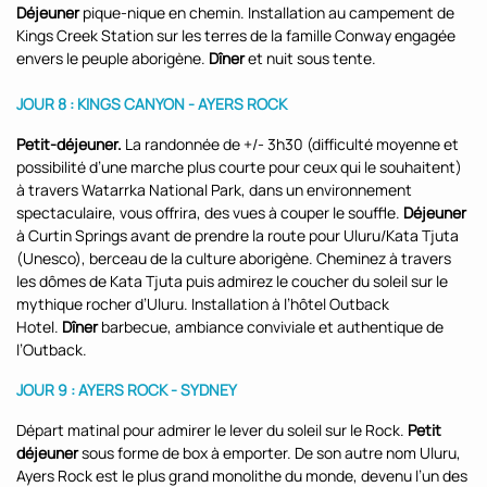
Déjeuner
pique-nique en chemin. Installation au campement de
Kings Creek Station sur les terres de la famille Conway engagée
envers le peuple aborigène.
Dîner
et nuit sous tente.
JOUR 8 :
KINGS CANYON - AYERS ROCK
Petit-déjeuner.
La randonnée de +/- 3h30 (difficulté moyenne et
possibilité d’une marche plus courte pour ceux qui le souhaitent)
à travers Watarrka National Park, dans un environnement
spectaculaire, vous offrira, des vues à couper le souffle.
Déjeuner
à Curtin Springs avant de prendre la route pour Uluru/Kata Tjuta
(Unesco), berceau de la culture aborigène. Cheminez à travers
les dômes de Kata Tjuta puis admirez le coucher du soleil sur le
mythique rocher d’Uluru. Installation à l’hôtel Outback
Hotel.
Dîner
barbecue, ambiance conviviale et authentique de
l’Outback.
JOUR 9 : AYERS ROCK - SYDNEY
Départ matinal pour admirer le lever du soleil sur le Rock.
Petit
déjeuner
sous forme de box à emporter. De son autre nom Uluru,
Ayers Rock est le plus grand monolithe du monde, devenu l’un des