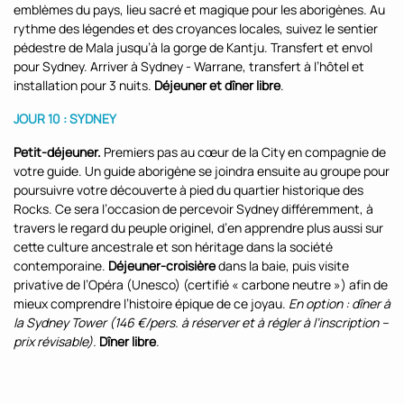
emblèmes du pays, lieu sacré et magique pour les aborigènes. Au
rythme des légendes et des croyances locales, suivez le sentier
pédestre de Mala jusqu’à la gorge de Kantju. Transfert et envol
pour Sydney.
Arriver à Sydney - Warrane, transfert à l’hôtel et
installation pour 3 nuits.
Déjeuner et dîner libre
.
JOUR 10 :
SYDNEY
Petit-déjeuner.
Premiers pas au cœur de la City en compagnie de
votre guide. Un guide aborigène se joindra ensuite au groupe pour
poursuivre votre découverte à pied du quartier historique des
Rocks. Ce sera l’occasion de percevoir Sydney différemment, à
travers le regard du peuple originel, d’en apprendre plus aussi sur
cette culture ancestrale et son héritage dans la société
contemporaine.
Déjeuner-croisière
dans la baie, puis visite
privative de l’Opéra (Unesco) (certifié « carbone neutre ») afin de
mieux comprendre l’histoire épique de ce joyau.
En option : dîner à
la Sydney Tower (146 €/pers. à réserver et à régler à l’inscription –
prix révisable).
Dîner libre
.