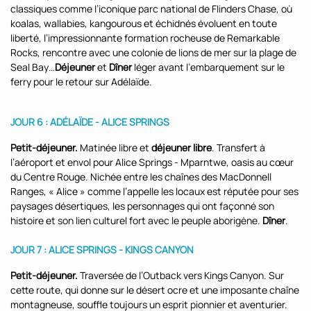
classiques comme l’iconique parc national de Flinders Chase, où
koalas, wallabies, kangourous et échidnés évoluent en toute
liberté, l’impressionnante formation rocheuse de Remarkable
Rocks, rencontre avec une colonie de lions de mer sur la plage de
Seal Bay…
Déjeuner
et
Dîner
léger avant l’embarquement sur le
ferry pour le retour sur Adélaïde.
JOUR 6 : ADÉLAÏDE - ALICE SPRINGS
Petit-déjeuner.
Matinée libre et
déjeuner libre
. Transfert à
l’aéroport et envol pour Alice Springs - Mparntwe, oasis au cœur
du Centre Rouge. Nichée entre les chaînes des MacDonnell
Ranges, « Alice » comme l’appelle les locaux est réputée pour ses
paysages désertiques, les personnages qui ont façonné son
histoire et son lien culturel fort avec le peuple aborigène.
Dîner
.
JOUR 7 :
ALICE SPRINGS - KINGS CANYON
Petit-déjeuner.
Traversée de l’Outback vers Kings Canyon. Sur
cette route, qui donne sur le désert ocre et une imposante chaîne
montagneuse, souffle toujours un esprit pionnier et aventurier.