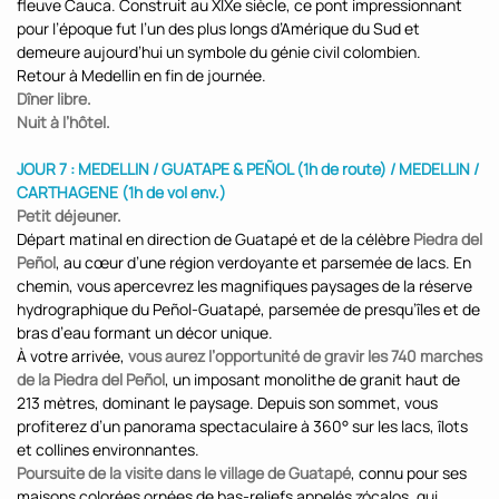
fleuve Cauca. Construit au XIXe siècle, ce pont impressionnant
pour l’époque fut l’un des plus longs d’Amérique du Sud et
demeure aujourd’hui un symbole du génie civil colombien.
Retour à Medellin en fin de journée.
Dîner libre.
Nuit à l’hôtel.
JOUR 7 : MEDELLIN / GUATAPE & PEÑOL (1h de route) / MEDELLIN /
CARTHAGENE (1h de vol env.)
Petit déjeuner.
Départ matinal en direction de Guatapé et de la célèbre
Piedra del
Peñol
, au cœur d’une région verdoyante et parsemée de lacs. En
chemin, vous apercevrez les magnifiques paysages de la réserve
hydrographique du Peñol-Guatapé, parsemée de presqu’îles et de
bras d’eau formant un décor unique.
À votre arrivée,
vous aurez l’opportunité de gravir les 740 marches
de la Piedra del Peñol
, un imposant monolithe de granit haut de
213 mètres, dominant le paysage. Depuis son sommet, vous
profiterez d’un panorama spectaculaire à 360° sur les lacs, îlots
et collines environnantes.
Poursuite de la visite dans le village de Guatapé
, connu pour ses
maisons colorées ornées de bas-reliefs appelés zócalos, qui