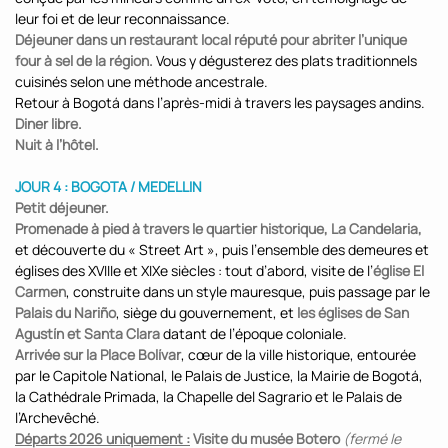
leur foi et de leur reconnaissance.
Déjeuner dans un restaurant local réputé pour abriter l’unique
four à sel de la région.
Vous y dégusterez des plats traditionnels
cuisinés selon une méthode ancestrale.
Retour à Bogotá dans l’après-midi à travers les paysages andins.
Diner libre.
Nuit à l’hôtel.
JOUR 4 : BOGOTA / MEDELLIN
Petit déjeuner.
Promenade à pied à travers le quartier historique, La Candelaria,
et découverte du « Street Art », puis l’ensemble des demeures et
églises des XVIIIe et XIXe siècles : tout d’abord, visite de l’
église El
Carmen
, construite dans un style mauresque, puis passage par le
Palais du Nariño
, siège du gouvernement, et
les églises de San
Agustín et Santa Clara
datant de l’époque coloniale.
Arrivée sur la Place Bolívar
, cœur de la ville historique, entourée
par le Capitole National, le Palais de Justice, la Mairie de Bogotá,
la Cathédrale Primada, la Chapelle del Sagrario et le Palais de
l’Archevêché.
Départs 2026 uniquement :
Visite du musée Botero
(fermé le