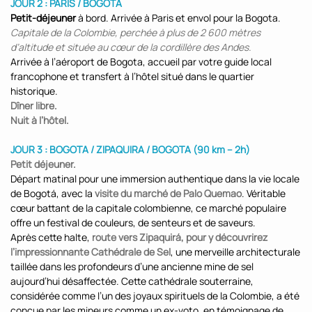
JOUR 2 : PARIS / BOGOTA
Petit-déjeuner
à bord. Arrivée à Paris et envol pour la Bogota.
Capitale de la Colombie, perchée à plus de 2 600 mètres
d’altitude et située au cœur de la cordillère des Andes.
Arrivée à l’aéroport de Bogota, accueil par votre guide local
francophone et transfert à l’hôtel situé dans le quartier
historique.
Dîner libre.
Nuit à l’hôtel.
JOUR 3 : BOGOTA / ZIPAQUIRA / BOGOTA (90 km – 2h)
Petit déjeuner.
Départ matinal pour une immersion authentique dans la vie locale
de Bogotá, avec la
visite du marché de Palo Quemao
. Véritable
cœur battant de la capitale colombienne, ce marché populaire
offre un festival de couleurs, de senteurs et de saveurs.
Après cette halte,
route vers Zipaquirá, pour y découvrirez
l’impressionnante Cathédrale de Sel
, une merveille architecturale
taillée dans les profondeurs d’une ancienne mine de sel
aujourd’hui désaffectée. Cette cathédrale souterraine,
considérée comme l’un des joyaux spirituels de la Colombie, a été
conçue par les mineurs comme un ex-voto, en témoignage de