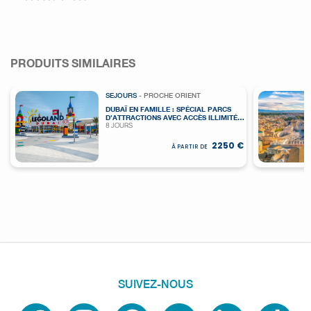
PRODUITS SIMILAIRES
SEJOURS
- PROCHE ORIENT
DUBAÏ EN FAMILLE : SPÉCIAL PARCS
D’ATTRACTIONS AVEC ACCÈS ILLIMITÉ
8 JOURS
(DE JUIN À SEPTEMBRE)
2250 €
À PARTIR DE
SUIVEZ-NOUS