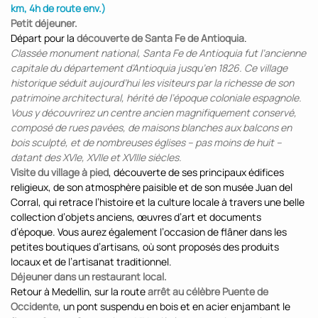
km, 4h de route env.)
Petit déjeuner.
Départ pour la
découverte de Santa Fe de Antioquia
.
Classée monument national, Santa Fe de Antioquia fut l’ancienne
capitale du département d’Antioquia jusqu’en 1826. Ce village
historique séduit aujourd’hui les visiteurs par la richesse de son
patrimoine architectural, hérité de l’époque coloniale espagnole.
Vous y découvrirez un centre ancien magnifiquement conservé,
composé de rues pavées, de maisons blanches aux balcons en
bois sculpté, et de nombreuses églises – pas moins de huit –
datant des XVIe, XVIIe et XVIIIe siècles.
Visite du village à pied
, découverte de ses principaux édifices
religieux, de son atmosphère paisible et de son musée Juan del
Corral, qui retrace l’histoire et la culture locale à travers une belle
collection d’objets anciens, œuvres d’art et documents
d’époque. Vous aurez également l’occasion de flâner dans les
petites boutiques d’artisans, où sont proposés des produits
locaux et de l’artisanat traditionnel.
Déjeuner dans un restaurant local.
Retour à Medellin, sur la route
arrêt au célèbre Puente de
Occidente
, un pont suspendu en bois et en acier enjambant le