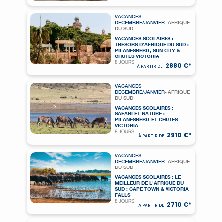
VACANCES
DECEMBRE/JANVIER
- AFRIQUE
DU SUD
VACANCES SCOLAIRES :
TRÉSORS D'AFRIQUE DU SUD :
PILANESBERG, SUN CITY &
CHUTES VICTORIA
8 JOURS
2880 €*
À PARTIR DE
VACANCES
DECEMBRE/JANVIER
- AFRIQUE
DU SUD
VACANCES SCOLAIRES :
SAFARI ET NATURE :
PILANESBERG ET CHUTES
VICTORIA
8 JOURS
2910 €*
À PARTIR DE
VACANCES
DECEMBRE/JANVIER
- AFRIQUE
DU SUD
VACANCES SCOLAIRES : LE
MEILLEUR DE L'AFRIQUE DU
SUD : CAPE TOWN & VICTORIA
FALLS
8 JOURS
2710 €*
À PARTIR DE