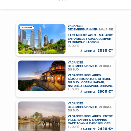
VACANCES
NOUVEAUTÉ
DECEMBRE/JANVIER
- MALAISIE
LAST MINUTE AOUT : MALAISIE
EN FAMILLE : KUALA LUMPUR
ET SUNWAY LAGOON
9 JOURS
2050 €*
À PARTIR DE
VACANCES
DECEMBRE/JANVIER
- AFRIQUE
DU SUD
VACANCES SCOLAIRES :
SÉJOUR SIGNATURE AFRIQUE
DU SUD : OCÉAN, SAFARI,
NATURE & ESCAPADE URBAINE
8 JOURS
2500 €*
À PARTIR DE
VACANCES
DECEMBRE/JANVIER
- AFRIQUE
DU SUD
VACANCES SCOLAIRES : ENTRE
VILLE, SAFARI & SHOPPING –
CAPE TOWN & PARC KRUGER
8 JOURS
2490 €*
À PARTIR DE