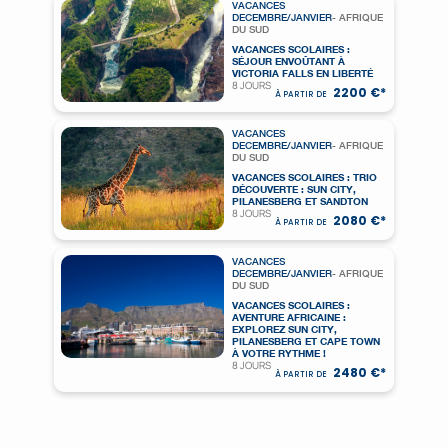
VACANCES
DECEMBRE/JANVIER
- AFRIQUE
DU SUD
VACANCES SCOLAIRES :
SÉJOUR ENVOÛTANT À
VICTORIA FALLS EN LIBERTÉ
8 JOURS
2200 €*
À PARTIR DE
VACANCES
DECEMBRE/JANVIER
- AFRIQUE
DU SUD
VACANCES SCOLAIRES : TRIO
DÉCOUVERTE : SUN CITY,
PILANESBERG ET SANDTON
8 JOURS
2080 €*
À PARTIR DE
VACANCES
DECEMBRE/JANVIER
- AFRIQUE
DU SUD
VACANCES SCOLAIRES :
AVENTURE AFRICAINE :
EXPLOREZ SUN CITY,
PILANESBERG ET CAPE TOWN
À VOTRE RYTHME !
8 JOURS
2480 €*
À PARTIR DE