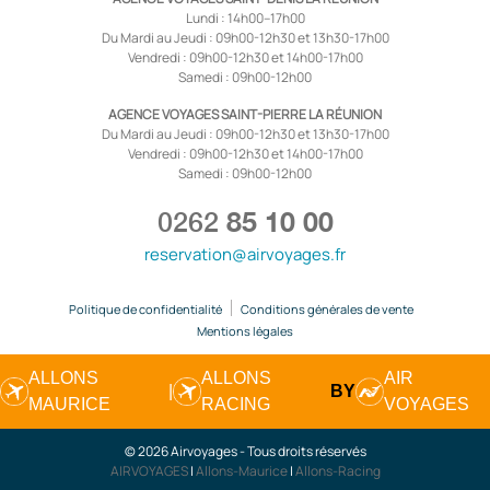
Lundi : 14h00–17h00
Du Mardi au Jeudi : 09h00-12h30 et 13h30-17h00
Vendredi : 09h00-12h30 et 14h00-17h00
Samedi : 09h00-12h00
AGENCE VOYAGES SAINT-PIERRE LA RÉUNION
Du Mardi au Jeudi : 09h00-12h30 et 13h30-17h00
Vendredi : 09h00-12h30 et 14h00-17h00
Samedi : 09h00-12h00
0262
85 10 00
reservation@airvoyages.fr
Politique de confidentialité
Conditions générales de vente
Mentions légales
ALLONS
ALLONS
AIR
|
BY
MAURICE
RACING
VOYAGES
© 2026 Airvoyages - Tous droits réservés
AIRVOYAGES
|
Allons-Maurice
|
Allons-Racing