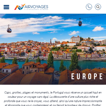
EUROPE
Caps, grottes, plages et monuments, le Portugal vous réserve un accueil haut en
couleur pour un voyage sans égal. La découverte d’une culture plus riche et
profonde que vous ne le croyez, vous attend, ainsi qu’une nature impressionnante
et étonnante que vous contemplerez et qui feront le bonheur de chacun. Profitez