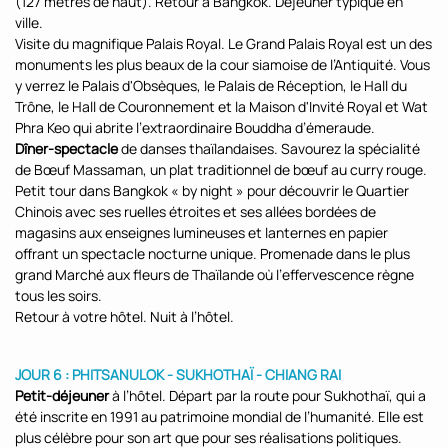
(127 mètres de haut). Retour à Bangkok. Déjeuner typique en
ville.
Visite du magnifique Palais Royal. Le Grand Palais Royal est un des
monuments les plus beaux de la cour siamoise de l’Antiquité. Vous
y verrez le Palais d'Obsèques, le Palais de Réception, le Hall du
Trône, le Hall de Couronnement et la Maison d'Invité Royal et Wat
Phra Keo qui abrite l’extraordinaire Bouddha d’émeraude.
Dîner-spectacle
de danses thaïlandaises. Savourez la spécialité
de Bœuf Massaman, un plat traditionnel de bœuf au curry rouge.
Petit tour dans Bangkok « by night » pour découvrir le Quartier
Chinois avec ses ruelles étroites et ses allées bordées de
magasins aux enseignes lumineuses et lanternes en papier
offrant un spectacle nocturne unique. Promenade dans le plus
grand Marché aux fleurs de Thaïlande où l’effervescence règne
tous les soirs.
Retour à votre hôtel. Nuit à l’hôtel.
JOUR 6 : PHITSANULOK - SUKHOTHAÏ - CHIANG RAI
Petit-déjeuner
à l’hôtel. Départ par la route pour Sukhothaï, qui a
été inscrite en 1991 au patrimoine mondial de l’humanité. Elle est
plus célèbre pour son art que pour ses réalisations politiques.