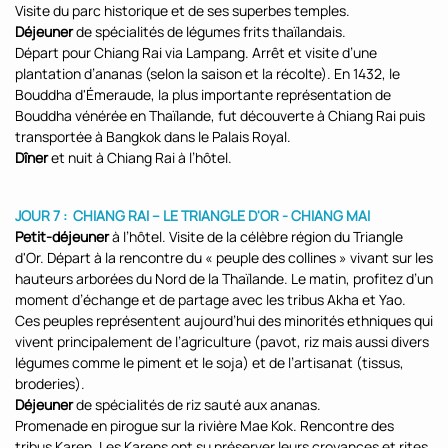
Visite du parc historique et de ses superbes temples.
Déjeuner
de spécialités de légumes frits thaïlandais.
Départ pour Chiang Rai via Lampang. Arrêt et visite d’une
plantation d’ananas (selon la saison et la récolte). En 1432, le
Bouddha d'Émeraude, la plus importante représentation de
Bouddha vénérée en Thaïlande, fut découverte à Chiang Rai puis
transportée à Bangkok dans le Palais Royal.
Dîner
et nuit à Chiang Rai à l’hôtel.
JOUR 7 : CHIANG RAI – LE TRIANGLE D'OR - CHIANG MAI
Petit-déjeuner
à l’hôtel. Visite de la célèbre région du Triangle
d'Or. Départ à la rencontre du « peuple des collines » vivant sur les
hauteurs arborées du Nord de la Thaïlande. Le matin, profitez d’un
moment d’échange et de partage avec les tribus Akha et Yao.
Ces peuples représentent aujourd’hui des minorités ethniques qui
vivent principalement de l’agriculture (pavot, riz mais aussi divers
légumes comme le piment et le soja) et de l’artisanat (tissus,
broderies).
Déjeuner
de spécialités de riz sauté aux ananas.
Promenade en pirogue sur la rivière Mae Kok. Rencontre des
tribus Karen. Les Karens ont su préserver leurs croyances et rites