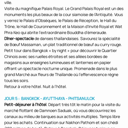
ville.
Visite du magnifique Palais Royal. Le Grand Palais Royal est un des
monuments les plus beaux de la cour siamoise de l’Antiquité. Vous
y verrez le Palais d'Obsèques, le Palais de Réception, le Hall du
Trône, le Hall de Couronnement et la Maison d'Invité Royal et Wat
Phra Keo qui abrite l’extraordinaire Bouddha d’émeraude.
Dîner-spectacle
de danses thaïlandaises. Savourez la spécialité
de Bœuf Massaman, un plat traditionnel de bœuf au curry rouge.
Petit tour dans Bangkok « by night » pour découvrir le Quartier
Chinois avec ses ruelles étroites et ses allées bordées de
magasins aux enseignes lumineuses et lanternes en papier
offrant un spectacle nocturne unique. Promenade dans le plus
grand Marché aux fleurs de Thaïlande où l’effervescence règne
tous les soirs.
Retour à votre hôtel. Nuit à l’hôtel.
JOUR 5 : BANGKOK - AYUTTHAYA - PHITSANULOK
Petit-déjeuner à l’hôtel
. Départ très tôt le matin pour la visite du
marché flottant de Damnoen Saduak, où vous découvrirez les
canaux au milieu de barques aux activités multiples. Temps libre
pour les achats. Continuation sur Nakhon Pathom et son chédi