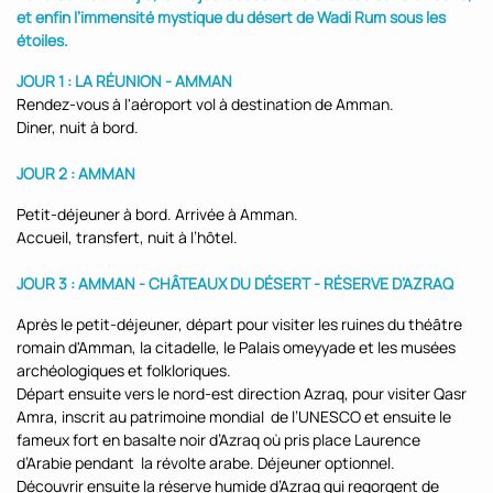
et enfin l’immensité mystique du désert de Wadi Rum sous les
étoiles.
JOUR 1 : LA RÉUNION - AMMAN
Rendez-vous à l'aéroport vol à destination de Amman.
Diner, nuit à bord.
JOUR 2 : AMMAN
Petit-déjeuner
à bord. Arrivée à Amman.
Accueil, transfert, nuit à l’hôtel.
JOUR 3 : AMMAN - CHÂTEAUX DU DÉSERT - RÉSERVE D’AZRAQ
Après le petit-déjeuner, départ pour visiter les ruines du théâtre
romain d'Amman, la citadelle, le Palais omeyyade et les musées
archéologiques et folkloriques.
Départ ensuite vers le nord-est direction Azraq, pour visiter Qasr
Amra, inscrit au patrimoine mondial de l’UNESCO et ensuite le
fameux fort en basalte noir d’Azraq où pris place Laurence
d’Arabie pendant la révolte arabe. Déjeuner optionnel.
Découvrir ensuite la réserve humide d’Azraq qui regorgent de