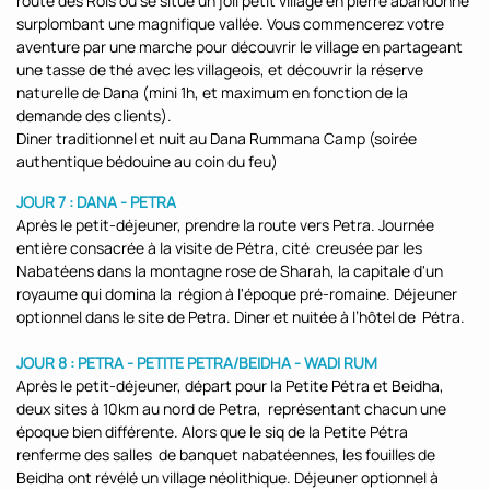
route des Rois où se situe un joli petit village en pierre abandonné
surplombant une magnifique vallée. Vous commencerez votre
aventure par une marche pour découvrir le village en partageant
une tasse de thé avec les villageois, et découvrir la réserve
naturelle de Dana (mini 1h, et maximum en fonction de la
demande des clients).
Diner traditionnel et nuit au Dana Rummana Camp (soirée
authentique bédouine au coin du feu)
JOUR 7 : DANA - PETRA
Après le petit-déjeuner, prendre la route vers Petra. Journée
entière consacrée à la visite de Pétra, cité creusée par les
Nabatéens dans la montagne rose de Sharah, la capitale d'un
royaume qui domina la région à l'époque pré-romaine. Déjeuner
optionnel dans le site de Petra. Diner et nuitée à l’hôtel de Pétra.
JOUR 8 : PETRA - PETITE PETRA/BEIDHA - WADI RUM
Après le petit-déjeuner, départ pour la Petite Pétra et Beidha,
deux sites à 10km au nord de Petra, représentant chacun une
époque bien différente. Alors que le siq de la Petite Pétra
renferme des salles de banquet nabatéennes, les fouilles de
Beidha ont révélé un village néolithique. Déjeuner optionnel à