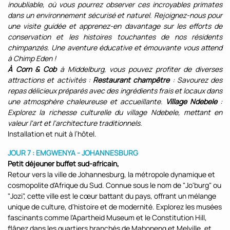
inoubliable, où vous pourrez observer ces incroyables primates
dans un environnement sécurisé et naturel. Rejoignez-nous pour
une visite guidée et apprenez-en davantage sur les efforts de
conservation et les histoires touchantes de nos résidents
chimpanzés. Une aventure éducative et émouvante vous attend
à Chimp Eden !
À Corn & Cob
à Middelburg, vous pouvez profiter de diverses
attractions et activités :
Restaurant champêtre
: Savourez des
repas délicieux préparés avec des ingrédients frais et locaux dans
une atmosphère chaleureuse et accueillante.
Village Ndebele
:
Explorez la richesse culturelle du village Ndebele, mettant en
valeur l'art et l'architecture traditionnels.
Installation et nuit à l’hôtel.
JOUR 7 : EMGWENYA - JOHANNESBURG
Petit déjeuner buffet
sud-africain,
Retour vers la ville de Johannesburg, la métropole dynamique et
cosmopolite d'Afrique du Sud. Connue sous le nom de "Jo'burg" ou
"Jozi", cette ville est le cœur battant du pays, offrant un mélange
unique de culture, d'histoire et de modernité. Explorez les musées
fascinants comme l'Apartheid Museum et le Constitution Hill,
flânez dans les quartiers branchés de Maboneng et Melville, et