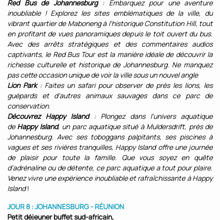
Red Bus de Johannesburg
: Embarquez pour une aventure
inoubliable ! Explorez les sites emblématiques de la ville, du
vibrant quartier de Maboneng à l'historique Constitution Hill, tout
en profitant de vues panoramiques depuis le toit ouvert du bus.
Avec des arrêts stratégiques et des commentaires audios
captivants, le Red Bus Tour est la manière idéale de découvrir la
richesse culturelle et historique de Johannesburg. Ne manquez
pas cette occasion unique de voir la ville sous un nouvel angle
Lion Park
: Faites un safari pour observer de près les lions, les
guépards et d'autres animaux sauvages dans ce parc de
conservation.
Découvrez Happy Island
: Plongez dans l'univers aquatique
de
Happy Island
, un parc aquatique situé à Muldersdrift, près de
Johannesburg. Avec ses toboggans palpitants, ses piscines à
vagues et ses rivières tranquilles, Happy Island offre une journée
de plaisir pour toute la famille. Que vous soyez en quête
d'adrénaline ou de détente, ce parc aquatique a tout pour plaire.
Venez vivre une expérience inoubliable et rafraîchissante à Happy
Island
!
JOUR 8 : JOHANNESBURG - RÉUNION
Petit déjeuner buffet
sud-africain,