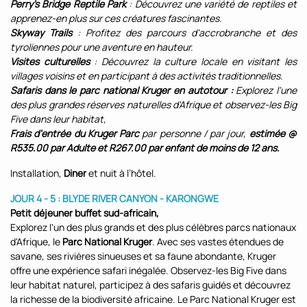
Perry's Bridge Reptile Park
: Découvrez une variété de reptiles et
apprenez-en plus sur ces créatures fascinantes.
Skyway Trails
: Profitez des parcours d'accrobranche et des
tyroliennes pour une aventure en hauteur.
Visites culturelles
: Découvrez la culture locale en visitant les
villages voisins et en participant à des activités traditionnelles.
Safaris dans le parc national Kruger en autotour :
Explorez l'une
des plus grandes réserves naturelles d'Afrique et observez-les Big
Five dans leur habitat,
Frais d’entrée du Kruger Parc
par personne / par jour,
estimée @
R535.00 par Adulte et R267.00 par enfant de moins de 12 ans.
Installation,
Diner
et nuit à l’hôtel.
JOUR 4 - 5 : BLYDE RIVER CANYON - KARONGWE
Petit déjeuner buffet
sud-africain,
Explorez l'un des plus grands et des plus célèbres parcs nationaux
d'Afrique, le
Parc National Kruger
. Avec ses vastes étendues de
savane, ses rivières sinueuses et sa faune abondante, Kruger
offre une expérience safari inégalée. Observez-les Big Five dans
leur habitat naturel, participez à des safaris guidés et découvrez
la richesse de la biodiversité africaine. Le Parc National Kruger est