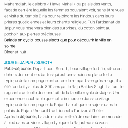
Maharadjah, le célèbre « Hawa Mahal » ou palais des Vents,
façade derrière laquelle les femmes pouvaient voir, sans être vues
et visite du temple Birla pour rejoindre les hindous dans leurs
prières quotidiennes et leurs chants religieux. Puis l’artisanat de
Jaipur vous réservera bien des surprises, du coton peint au
pochoir, aux pierres précieuses.
Balade en cyclo-pousse électrique pour découvrir la ville en
soirée.
Dîner
et nuit.
JOUR 5 : JAIPUR / SUROTH
Petit-déjeuner
. Départ pour Suroth, beau village fortifié, situé en
dehors des sentiers battus qui est une ancienne place forte
typique de la campagne entourée de remparts en grès rouge; il a
été fondé il y a plus de 800 ans par le Raja Baldev Singh. La famille
régnante actuelle descendrait de la famille royale de Jaipur. Une
expérience inoubliable que cette immersion dans ce village
typique de la campagne du Rajasthan et que ce séjour dans le
palais du Rajah ! Accueil traditionnel à l’arrivée à l’hôtel.
Après le
déjeuner
, balade en charrette à dromadaire, promenade
à pied dans ce vieux village typique du Rajasthan où vous