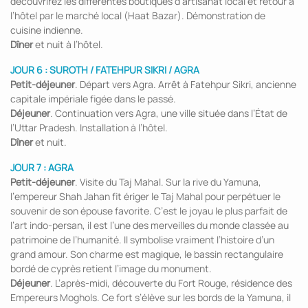
découvrirez les différentes boutiques d’artisanat local et retour à
l’hôtel par le marché local (Haat Bazar). Démonstration de
cuisine indienne.
Dîner
et nuit à l’hôtel.
JOUR 6 : SUROTH / FATEHPUR SIKRI / AGRA
Petit-déjeuner
. Départ vers Agra. Arrêt à Fatehpur Sikri, ancienne
capitale impériale figée dans le passé.
Déjeuner
. Continuation vers Agra, une ville située dans l’État de
l’Uttar Pradesh. Installation à l’hôtel.
Dîner
et nuit.
JOUR 7 : AGRA
Petit-déjeuner
. Visite du Taj Mahal. Sur la rive du Yamuna,
l’empereur Shah Jahan fit ériger le Taj Mahal pour perpétuer le
souvenir de son épouse favorite. C’est le joyau le plus parfait de
l’art indo-persan, il est l’une des merveilles du monde classée au
patrimoine de l’humanité. Il symbolise vraiment l’histoire d’un
grand amour. Son charme est magique, le bassin rectangulaire
bordé de cyprès retient l’image du monument.
Déjeuner
. L’après-midi, découverte du Fort Rouge, résidence des
Empereurs Moghols. Ce fort s’élève sur les bords de la Yamuna, il