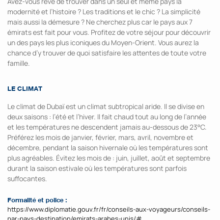
Avez-vous rêvé de trouver dans un seul et même pays la
modernité et l’histoire ? Les traditions et le chic ? La simplicité
mais aussi la démesure ? Ne cherchez plus car le pays aux 7
émirats est fait pour vous. Profitez de votre séjour pour découvrir
un des pays les plus iconiques du Moyen-Orient. Vous aurez la
chance d’y trouver de quoi satisfaire les attentes de toute votre
famille.
LE CLIMAT
Le climat de Dubaï est un climat subtropical aride. Il se divise en
deux saisons : l’été et l’hiver. Il fait chaud tout au long de l’année
et les températures ne descendent jamais au-dessous de 23°C.
Préférez les mois de janvier, février, mars, avril, novembre et
décembre, pendant la saison hivernale où les températures sont
plus agréables. Évitez les mois de : juin, juillet, août et septembre
durant la saison estivale où les températures sont parfois
suffocantes.
Formalité et police :
https://www.diplomatie.gouv.fr/fr/conseils-aux-voyageurs/conseils-
par-pays-destination/emirats-arabes-unis/#