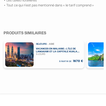
• Les taxes hôtelières
• Tout ce qui n’est pas mentionné dans « le tarif comprend »
PRODUITS SIMILAIRES
SEJOURS
- ASIE
VACANCES EN MALAISIE : L'ÎLE DE
LANGKAWI ET LA CAPITALE KUALA
9 JOURS
LUMPUR EN LIBERTÉ
1670 €
À PARTIR DE