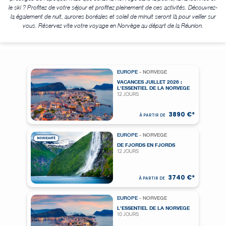
le ski ? Profitez de votre séjour et profitez pleinement de ces activités. Découvrez-
la également de nuit, aurores boréales et soleil de minuit seront là pour veiller sur
vous. Réservez vite votre voyage en Norvège au départ de la Réunion.
EUROPE
- NORVEGE
VACANCES JUILLET 2026 :
L'ESSENTIEL DE LA NORVEGE
12 JOURS
3890 €*
À PARTIR DE
EUROPE
- NORVEGE
NOUVEAUTÉ
DE FJORDS EN FJORDS
12 JOURS
3740 €*
À PARTIR DE
EUROPE
- NORVEGE
L'ESSENTIEL DE LA NORVEGE
10 JOURS