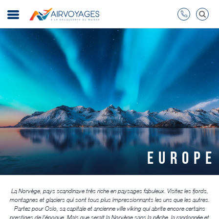
EUROPE
La Norvège, pays scandinave très riche en paysages fabuleux. Visitez les fjords,
montagnes et glaciers qui sont tous plus impressionnants les uns que les autres.
Partez pour Oslo, sa capitale et ancienne ville viking qui abrite encore certains
prestiges de l’époque. Mais que serait la Norvège sans la pêche, la randonnée et