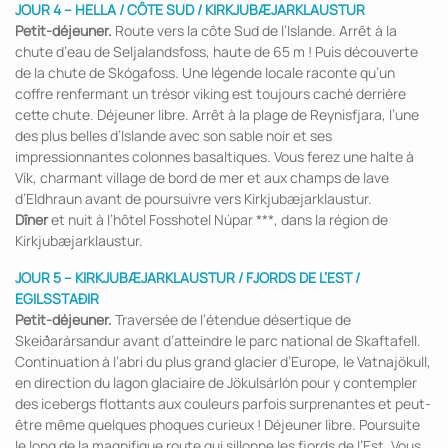
JOUR 4 – HELLA / CÔTE SUD / KIRKJUBÆJARKLAUSTUR
Petit-déjeuner.
Route vers la côte Sud de l’Islande. Arrêt à la
chute d’eau de Seljalandsfoss, haute de 65 m ! Puis découverte
de la chute de Skógafoss. Une légende locale raconte qu’un
coffre renfermant un trésor viking est toujours caché derrière
cette chute. Déjeuner libre. Arrêt à la plage de Reynisfjara, l’une
des plus belles d’Islande avec son sable noir et ses
impressionnantes colonnes basaltiques. Vous ferez une halte à
Vík, charmant village de bord de mer et aux champs de lave
d’Eldhraun avant de poursuivre vers Kirkjubæjarklaustur.
Dîner
et nuit à l’hôtel Fosshotel Núpar ***, dans la région de
Kirkjubæjarklaustur.
JOUR 5 – KIRKJUBÆJARKLAUSTUR / FJORDS DE L’EST /
EGILSSTAÐIR
Petit-déjeuner.
Traversée de l’étendue désertique de
Skeiðarársandur avant d’atteindre le parc national de Skaftafell.
Continuation à l’abri du plus grand glacier d’Europe, le Vatnajökull,
en direction du lagon glaciaire de Jökulsárlón pour y contempler
des icebergs flottants aux couleurs parfois surprenantes et peut-
être même quelques phoques curieux ! Déjeuner libre. Poursuite
le long de la magnifique route qui sillonne les fjords de l’Est. Vous