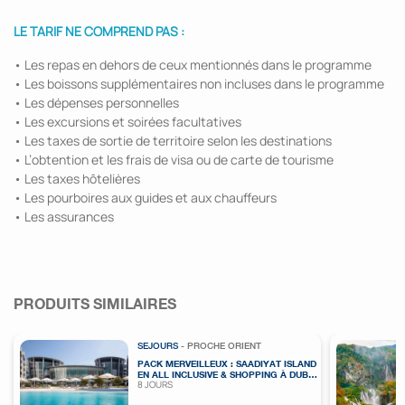
LE TARIF NE COMPREND PAS :
• Les repas en dehors de ceux mentionnés dans le programme
• Les boissons supplémentaires non incluses dans le programme
• Les dépenses personnelles
• Les excursions et soirées facultatives
• Les taxes de sortie de territoire selon les destinations
• L’obtention et les frais de visa ou de carte de tourisme
• Les taxes hôtelières
• Les pourboires aux guides et aux chauffeurs
• Les assurances
PRODUITS SIMILAIRES
SEJOURS
- PROCHE ORIENT
PACK MERVEILLEUX : SAADIYAT ISLAND
EN ALL INCLUSIVE & SHOPPING À DUBAÏ
8 JOURS
(D'OCTOBRE À MAI)