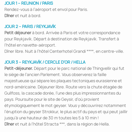
JOUR 1 – REUNION / PARIS
Rendez-vous à l’aéroport et envol pour Paris.
Dîner
et nuit à bord.
JOUR 2 – PARIS / REYKJAVÍK
Petit déjeuner
à bord. Arrivée à Paris et votre correspondance
pour Reykjavík. Départ à destination de Reykjavík. Transfert à
l’hôtel en navette-aéroport.
Dîner libre. Nuit à l’hôtel Centerhotel Grandi ****, en centre-ville.
JOUR 3 – REYKJAVÍK / CERCLE D’OR / HELLA
Petit-déjeuner.
Départ pour le parc national de Thingvellir qui fut
le siège de l’ancien Parlement. Vous observerez la faille
majestueuse qui sépare les plaques tectoniques eurasienne et
nord-américaine. Déjeuner libre. Route vers la chute étagée de
Gullfoss, la cascade dorée, l’une des plus impressionnantes du
pays. Poursuite pour le site de Geysir, d’où provient
étymologiquement le mot geyser. Vous y découvrirez notamment
l’éruption du geyser Strokkur, le plus actif du pays et qui peut jaillir
jusqu’à une hauteur de 30 m toutes les 5 à 10 min !
Dîner
et nuit à l’hôtel Stracta ***, dans la région de Hella.