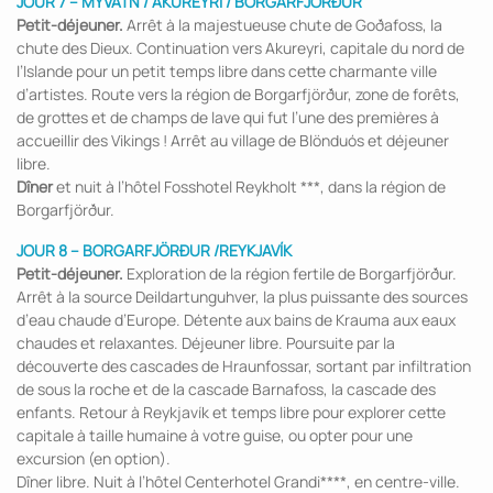
JOUR 7 – MÝVATN / AKUREYRI / BORGARFJÖRÐUR
Petit-déjeuner.
Arrêt à la majestueuse chute de Goðafoss, la
chute des Dieux. Continuation vers Akureyri, capitale du nord de
l’Islande pour un petit temps libre dans cette charmante ville
d’artistes. Route vers la région de Borgarfjörður, zone de forêts,
de grottes et de champs de lave qui fut l’une des premières à
accueillir des Vikings ! Arrêt au village de Blönduós et déjeuner
libre.
Dîner
et nuit à l’hôtel Fosshotel Reykholt ***, dans la région de
Borgarfjörður.
JOUR 8 – BORGARFJÖRÐUR /REYKJAVÍK
Petit-déjeuner.
Exploration de la région fertile de Borgarfjörður.
Arrêt à la source Deildartunguhver, la plus puissante des sources
d’eau chaude d’Europe. Détente aux bains de Krauma aux eaux
chaudes et relaxantes. Déjeuner libre. Poursuite par la
découverte des cascades de Hraunfossar, sortant par infiltration
de sous la roche et de la cascade Barnafoss, la cascade des
enfants. Retour à Reykjavík et temps libre pour explorer cette
capitale à taille humaine à votre guise, ou opter pour une
excursion (en option).
Dîner libre. Nuit à l’hôtel Centerhotel Grandi****, en centre-ville.