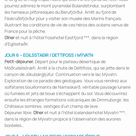
pourrez admirez le mont pyramidal Búlandstindur, surplombant
les hameaux pittoresques du Berufjörður. Arrêt au fjord de
Fáskrúðsfjörður pour y visiter son musée des Marins français,
illustrant les conditions de vie de ces héros des océans venus de
France pour la pêche.
Dîner
et nuit à l’hôtel Fosshotel Eastfjord ***, dans la région
d’Egilsstaðir.
JOUR 6 – EGILSSTAÐIR / DETTIFOSS / MÝVATN
Petit-déjeuner.
Départ pour le plateau désertique de
Möðrudalsöræfi. Arrêt à la chute de Dettifoss, qui se jette dans le
canyon de Jökulsárgljúfur. Continuation vers le lac Mývatn.
Exploration de ce paradis des géologues. Vous vous rendrez aux
solfatares bouillonnants de Námaskarð, véritable paysage lunaire
où fumées et jets de boue s’échappent du sol. Vous découvrirez
ensuite les étranges formations volcaniques de Dimmuborgir, les
Châteaux sombres, vestiges d’un champ de lave.
Déjeuner libre.
Dîner
et nuit à l’hôtel Icelandairhotel Mývatn ***,
dans la région de Mývatn propice à l’observation des aurores
boréales…