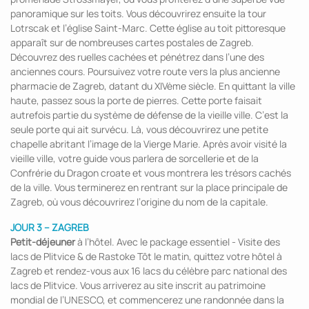
panoramique sur les toits. Vous découvrirez ensuite la tour
Lotrscak et l’église Saint-Marc. Cette église au toit pittoresque
apparaît sur de nombreuses cartes postales de Zagreb.
Découvrez des ruelles cachées et pénétrez dans l’une des
anciennes cours. Poursuivez votre route vers la plus ancienne
pharmacie de Zagreb, datant du XIVème siècle. En quittant la ville
haute, passez sous la porte de pierres. Cette porte faisait
autrefois partie du système de défense de la vieille ville. C’est la
seule porte qui ait survécu. Là, vous découvrirez une petite
chapelle abritant l’image de la Vierge Marie. Après avoir visité la
vieille ville, votre guide vous parlera de sorcellerie et de la
Confrérie du Dragon croate et vous montrera les trésors cachés
de la ville. Vous terminerez en rentrant sur la place principale de
Zagreb, où vous découvrirez l’origine du nom de la capitale.
JOUR 3 – ZAGREB
Petit-déjeuner
à l’hôtel. Avec le package essentiel - Visite des
lacs de Plitvice & de Rastoke Tôt le matin, quittez votre hôtel à
Zagreb et rendez-vous aux 16 lacs du célèbre parc national des
lacs de Plitvice. Vous arriverez au site inscrit au patrimoine
mondial de l’UNESCO, et commencerez une randonnée dans la