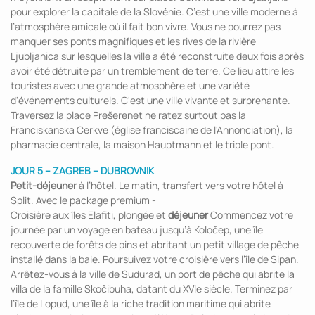
pour explorer la capitale de la Slovénie. C’est une ville moderne à
l’atmosphère amicale où il fait bon vivre. Vous ne pourrez pas
manquer ses ponts magnifiques et les rives de la rivière
Ljubljanica sur lesquelles la ville a été reconstruite deux fois après
avoir été détruite par un tremblement de terre. Ce lieu attire les
touristes avec une grande atmosphère et une variété
d'événements culturels. C'est une ville vivante et surprenante.
Traversez la place Prešerenet ne ratez surtout pas la
Franciskanska Cerkve (église franciscaine de l'Annonciation), la
pharmacie centrale, la maison Hauptmann et le triple pont.
JOUR 5 – ZAGREB – DUBROVNIK
Petit-déjeuner
à l’hôtel. Le matin, transfert vers votre hôtel à
Split. Avec le package premium -
Croisière aux îles Elafiti, plongée et
déjeuner
Commencez votre
journée par un voyage en bateau jusqu’à Koločep, une île
recouverte de forêts de pins et abritant un petit village de pêche
installé dans la baie. Poursuivez votre croisière vers l’île de Sipan.
Arrêtez-vous à la ville de Sudurad, un port de pêche qui abrite la
villa de la famille Skočibuha, datant du XVIe siècle. Terminez par
l’île de Lopud, une île à la riche tradition maritime qui abrite