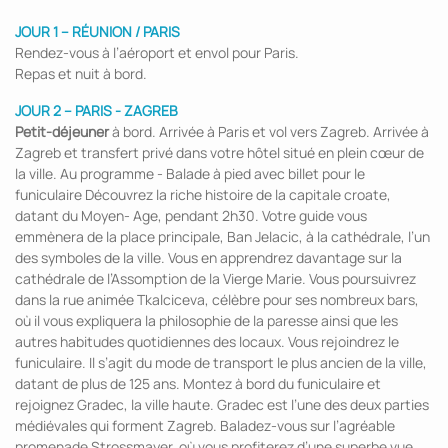
JOUR 1 – RÉUNION / PARIS
Rendez-vous à l’aéroport et envol pour Paris.
Repas et nuit à bord.
JOUR 2 – PARIS - ZAGREB
Petit-déjeuner
à bord. Arrivée à Paris et vol vers Zagreb. Arrivée à
Zagreb et transfert privé dans votre hôtel situé en plein cœur de
la ville. Au programme - Balade à pied avec billet pour le
funiculaire Découvrez la riche histoire de la capitale croate,
datant du Moyen- Age, pendant 2h30. Votre guide vous
emmènera de la place principale, Ban Jelacic, à la cathédrale, l’un
des symboles de la ville. Vous en apprendrez davantage sur la
cathédrale de l’Assomption de la Vierge Marie. Vous poursuivrez
dans la rue animée Tkalciceva, célèbre pour ses nombreux bars,
où il vous expliquera la philosophie de la paresse ainsi que les
autres habitudes quotidiennes des locaux. Vous rejoindrez le
funiculaire. Il s’agit du mode de transport le plus ancien de la ville,
datant de plus de 125 ans. Montez à bord du funiculaire et
rejoignez Gradec, la ville haute. Gradec est l’une des deux parties
médiévales qui forment Zagreb. Baladez-vous sur l’agréable
promenade Strossmayer, où vous profiterez d’une superbe vue