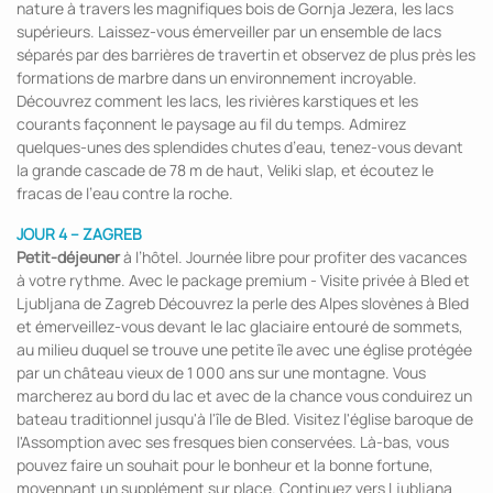
nature à travers les magnifiques bois de Gornja Jezera, les lacs
supérieurs. Laissez-vous émerveiller par un ensemble de lacs
séparés par des barrières de travertin et observez de plus près les
formations de marbre dans un environnement incroyable.
Découvrez comment les lacs, les rivières karstiques et les
courants façonnent le paysage au fil du temps. Admirez
quelques-unes des splendides chutes d’eau, tenez-vous devant
la grande cascade de 78 m de haut, Veliki slap, et écoutez le
fracas de l’eau contre la roche.
JOUR 4 – ZAGREB
Petit-déjeuner
à l’hôtel. Journée libre pour profiter des vacances
à votre rythme. Avec le package premium - Visite privée à Bled et
Ljubljana de Zagreb Découvrez la perle des Alpes slovènes à Bled
et émerveillez-vous devant le lac glaciaire entouré de sommets,
au milieu duquel se trouve une petite île avec une église protégée
par un château vieux de 1 000 ans sur une montagne. Vous
marcherez au bord du lac et avec de la chance vous conduirez un
bateau traditionnel jusqu'à l'île de Bled. Visitez l'église baroque de
l'Assomption avec ses fresques bien conservées. Là-bas, vous
pouvez faire un souhait pour le bonheur et la bonne fortune,
moyennant un supplément sur place. Continuez vers Ljubljana