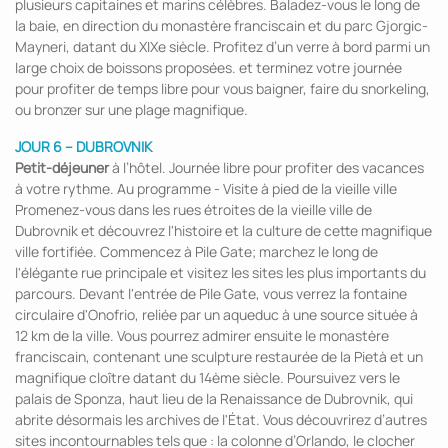
plusieurs capitaines et marins célèbres. Baladez-vous le long de
la baie, en direction du monastère franciscain et du parc Gjorgic-
Mayneri, datant du XIXe siècle. Profitez d’un verre à bord parmi un
large choix de boissons proposées. et terminez votre journée
pour profiter de temps libre pour vous baigner, faire du snorkeling,
ou bronzer sur une plage magnifique.
JOUR 6 – DUBROVNIK
Petit-déjeuner
à l’hôtel. Journée libre pour profiter des vacances
à votre rythme. Au programme - Visite à pied de la vieille ville
Promenez-vous dans les rues étroites de la vieille ville de
Dubrovnik et découvrez l'histoire et la culture de cette magnifique
ville fortifiée. Commencez à Pile Gate; marchez le long de
l'élégante rue principale et visitez les sites les plus importants du
parcours. Devant l'entrée de Pile Gate, vous verrez la fontaine
circulaire d'Onofrio, reliée par un aqueduc à une source située à
12 km de la ville. Vous pourrez admirer ensuite le monastère
franciscain, contenant une sculpture restaurée de la Pietà et un
magnifique cloître datant du 14ème siècle. Poursuivez vers le
palais de Sponza, haut lieu de la Renaissance de Dubrovnik, qui
abrite désormais les archives de l'État. Vous découvrirez d’autres
sites incontournables tels que : la colonne d’Orlando, le clocher