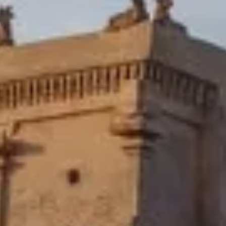
CIRCUIT P
L’INDE
PARFUM DE