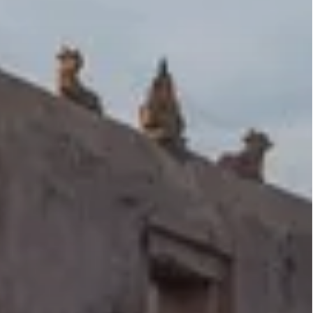
CIRCUITS PRIVATIF
RIVATIF :
 DU SUD –
S EPICES
INDE