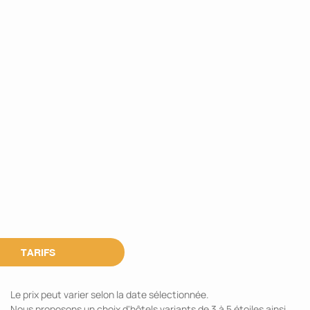
TARIFS
Le prix peut varier selon la date sélectionnée.
Nous proposons un choix d'hôtels variants de 3 à 5 étoiles ainsi