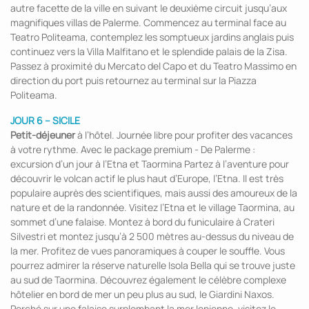
autre facette de la ville en suivant le deuxième circuit jusqu’aux
magnifiques villas de Palerme. Commencez au terminal face au
Teatro Politeama, contemplez les somptueux jardins anglais puis
continuez vers la Villa Malfitano et le splendide palais de la Zisa.
Passez à proximité du Mercato del Capo et du Teatro Massimo en
direction du port puis retournez au terminal sur la Piazza
Politeama.
JOUR 6 – SICILE
Petit-déjeuner
à l’hôtel. Journée libre pour profiter des vacances
à votre rythme. Avec le package premium - De Palerme :
excursion d’un jour à l’Etna et Taormina Partez à l’aventure pour
découvrir le volcan actif le plus haut d’Europe, l’Etna. Il est très
populaire auprès des scientifiques, mais aussi des amoureux de la
nature et de la randonnée. Visitez l’Etna et le village Taormina, au
sommet d’une falaise. Montez à bord du funiculaire à Crateri
Silvestri et montez jusqu’à 2 500 mètres au-dessus du niveau de
la mer. Profitez de vues panoramiques à couper le souffle. Vous
pourrez admirer la réserve naturelle Isola Bella qui se trouve juste
au sud de Taormina. Découvrez également le célèbre complexe
hôtelier en bord de mer un peu plus au sud, le Giardini Naxos.
Perché sur une falaise surplombant la mer Ionienne, visitez le