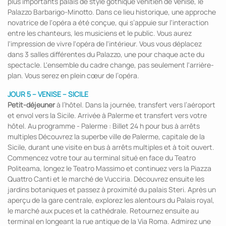
plus importants palais de style gothique vénitien de Venise, le
Palazzo Barbarigo-Minotto. Dans ce lieu historique, une approche
novatrice de l'opéra a été conçue, qui s’appuie sur l'interaction
entre les chanteurs, les musiciens et le public. Vous aurez
l'impression de vivre l'opéra de l'intérieur. Vous vous déplacez
dans 3 salles différentes du Palazzo, une pour chaque acte du
spectacle. L'ensemble du cadre change, pas seulement l'arrière-
plan. Vous serez en plein cœur de l’opéra.
JOUR 5 – VENISE – SICILE
Petit-déjeuner
à l’hôtel. Dans la journée, transfert vers l’aéroport
et envol vers la Sicile. Arrivée à Palerme et transfert vers votre
hôtel. Au programme - Palerme : Billet 24 h pour bus à arrêts
multiples Découvrez la superbe ville de Palerme, capitale de la
Sicile, durant une visite en bus à arrêts multiples et à toit ouvert.
Commencez votre tour au terminal situé en face du Teatro
Politeama, longez le Teatro Massimo et continuez vers la Piazza
Quattro Canti et le marché de Vucciria. Découvrez ensuite les
jardins botaniques et passez à proximité du palais Steri. Après un
aperçu de la gare centrale, explorez les alentours du Palais royal,
le marché aux puces et la cathédrale. Retournez ensuite au
terminal en longeant la rue antique de la Via Roma. Admirez une