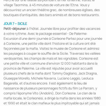
village Taormina, à 45 minutes de voiture de l’Etna. Vous y
découvrirez un ancien théâtre grec, de nombreuses églises, des
boutiques d’antiquités, des bars animés et de bons restaurants.
JOUR 7 – SICILE
Petit-déjeuner
à l’hôtel. Journée libre pour profiter des vacances
à votre rythme. Avec le package essentiel - De Palerme:
Excursion d'une demi-journée à Corleone Partez pour une journée
à Corleone, une petite ville dont l'histoire et la culture ont été
façonnées par la mafia. Visitez le musée de Corleone et admirez
les paysages à couper le souffle de la Sicile. Traversez les vallées
verdoyantes, les champs de maïs et les vignobles. Corleone est
une petite ville et commune d'environ 12 000 habitants dans la
province de Palerme. La ville est réputée pour avoir accueilli
plusieurs chefs de la mafia dont Tommy Gagliano, Jack Dragna,
Giuseppe Morello, Michele Navarra, Luciano Leggio, Leoluca
Bagarella, et d’autres encore. Il est également le lieu de
naissance de plusieurs personnages fictifs du film Le Parrain, y
compris l'éponyme Vito (Andolini), Don Corleone. Le clan de la
mafia locale, le Corleonesi, a dirigé la mafia dans les années 1980
et 1990 et était le clan mafieux le plus impitoyable qui ait jamais