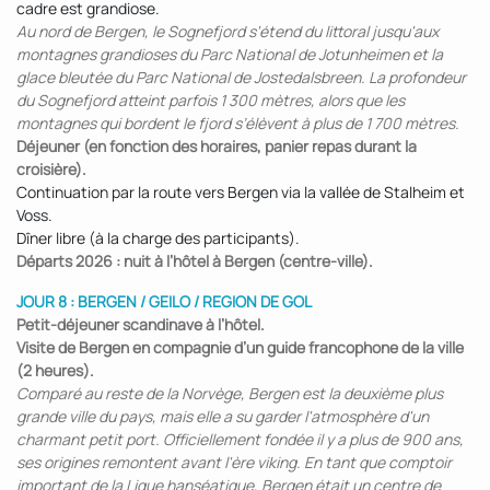
cadre est grandiose.
Au nord de Bergen, le Sognefjord s'étend du littoral jusqu'aux
montagnes grandioses du Parc National de Jotunheimen et la
glace bleutée du Parc National de Jostedalsbreen. La profondeur
du Sognefjord atteint parfois 1 300 mètres, alors que les
montagnes qui bordent le fjord s’élèvent à plus de 1 700 mètres.
Déjeuner (en fonction des horaires, panier repas durant la
croisière).
Continuation par la route vers Bergen via la vallée de Stalheim et
Voss.
Dîner libre (à la charge des participants).
Départs 2026 : nuit à l’hôtel à Bergen (centre-ville).
JOUR 8 : BERGEN / GEILO / REGION DE GOL
Petit-déjeuner scandinave à l’hôtel.
Visite de Bergen en compagnie d’un guide francophone de la ville
(2 heures).
Comparé au reste de la Norvège, Bergen est la deuxième plus
grande ville du pays, mais elle a su garder l'atmosphère d'un
charmant petit port. Officiellement fondée il y a plus de 900 ans,
ses origines remontent avant l'ère viking. En tant que comptoir
important de la Ligue hanséatique, Bergen était un centre de