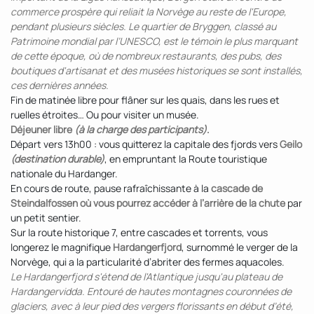
commerce prospère qui reliait la Norvège au reste de l'Europe,
pendant plusieurs siècles. Le quartier de Bryggen, classé au
Patrimoine mondial par l’UNESCO, est le témoin le plus marquant
de cette époque, où de nombreux restaurants, des pubs, des
boutiques d'artisanat et des musées historiques se sont installés,
ces dernières années.
Fin de matinée libre pour flâner sur les quais, dans les rues et
ruelles étroites… Ou pour visiter un musée.
Déjeuner libre
(à la charge des participants)
.
Départ vers 13h00 : vous quitterez la capitale des fjords vers
Geilo
(destination durable)
, en empruntant la Route touristique
nationale du Hardanger.
En cours de route, pause rafraîchissante à la
cascade de
Steindalfossen où vous pourrez accéder à l’arrière de la chute
par
un petit sentier.
Sur la route historique 7, entre cascades et torrents, vous
longerez le magnifique
Hardangerfjord
, surnommé le verger de la
Norvège, qui a la particularité d’abriter des fermes aquacoles.
Le Hardangerfjord s'étend de l'Atlantique jusqu'au plateau de
Hardangervidda. Entouré de hautes montagnes couronnées de
glaciers, avec à leur pied des vergers florissants en début d’été,