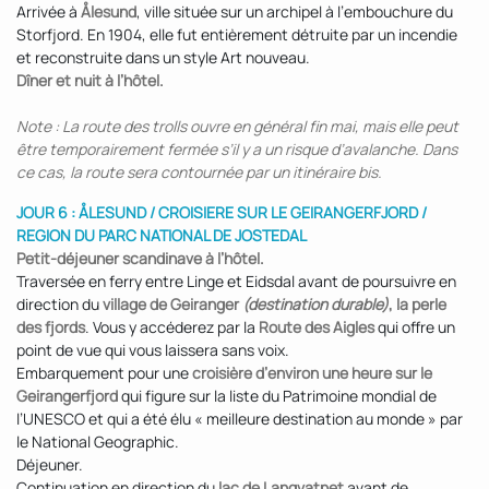
Arrivée à
Ålesund
, ville située sur un archipel à l’embouchure du
Storfjord. En 1904, elle fut entièrement détruite par un incendie
et reconstruite dans un style Art nouveau.
Dîner et nuit à l’hôtel.
Note : La route des trolls ouvre en général fin mai, mais elle peut
être temporairement fermée s’il y a un risque d’avalanche. Dans
ce cas, la route sera contournée par un itinéraire bis.
JOUR 6 : ÅLESUND / CROISIERE SUR LE GEIRANGERFJORD /
REGION DU PARC NATIONAL DE JOSTEDAL
Petit-déjeuner scandinave à l’hôtel.
Traversée en ferry entre Linge et Eidsdal avant de poursuivre en
direction du
village de Geiranger
(destination durable)
, la perle
des fjords
. Vous y accéderez par la
Route des Aigles
qui offre un
point de vue qui vous laissera sans voix.
Embarquement pour une
croisière d’environ une heure sur le
Geirangerfjord
qui figure sur la liste du Patrimoine mondial de
l’UNESCO et qui a été élu « meilleure destination au monde » par
le National Geographic.
Déjeuner.
Continuation en direction du
lac de Langvatnet
avant de