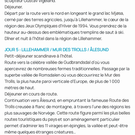
sculpteur Gustav Vigeland.
Déjeuner.
Départ par la route vers le nord en longeant le grand
lac Mjøsa
,
cerné par des terres agricoles, jusqu’à Lillehammer, le cœur de la
région des
Jeux Olympiques d'Hiver de 1994
. Vous prendrez de la
hauteur au-dessus des emblématiques tremplins de saut à ski.
Dîner et nuit à l’hôtel dans la région de Lillehammer.
JOUR 5 : LILLEHAMMER / MUR DES TROLLS / ÅLESUND
Petit-déjeuner scandinave à l’hôtel.
Route vers la célèbre
vallée de Gudbrandsdal
d’où vous
apercevrez de nombreuses fermes traditionnelles. Passage par la
superbe vallée de Romsdalen où vous découvrirez le
Mur des
Trolls
, la plus haute paroi verticale d’Europe, de plus de 1 000
mètres de haut.
Déjeuner en cours de route.
Continuation vers Ålesund, en empruntant la fameuse
Route des
Trolls
creusée à flanc de montagne, à travers l’une des régions les
plus sauvages de Norvège.
Cette route figure parmi les plus belles
routes touristiques du pays
et son aménagement particulier
permet d’admirer les 11 virages en épingles, la vallée et peut-être
même quelques étranges créatures…