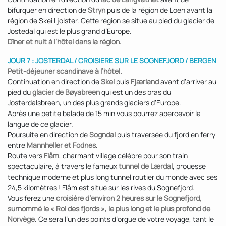
bifurquer en direction de
Stryn
puis de la région de Loen avant la
région de Skei I jolster. Cette région se situe au pied du glacier de
Jostedal qui est le plus grand d’Europe.
Dîner et nuit à l’hôtel dans la région.
JOUR 7 : JOSTERDAL / CROISIERE SUR LE SOGNEFJORD / BERGEN
Petit-déjeuner scandinave à l’hôtel.
Continuation en direction de
Skei
puis
Fjærland
avant d’arriver au
pied du
glacier de Bøyabreen
qui est un des bras du
Josterdalsbreen, un des plus grands glaciers d’Europe.
Après une petite balade de 15 min vous pourrez apercevoir la
langue de ce glacier.
Poursuite en direction de
Sogndal
puis traversée du fjord en ferry
entre
Mannheller et Fodnes
.
Route vers
Flåm
, charmant village célèbre pour son train
spectaculaire, à travers le fameux
tunnel de Lærdal
, prouesse
technique moderne et plus long tunnel routier du monde avec ses
24,5 kilomètres ! Flåm est situé sur les rives du Sognefjord.
Vous ferez une
croisière d’environ 2 heures sur le Sognefjord,
surnommé le « Roi des fjords », le plus long et le plus profond de
Norvège
. Ce sera l’un des points d’orgue de votre voyage, tant le